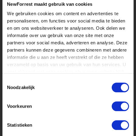
QSR Global
NewForrest maakt gebruik van cookies
General Conditions of Purchase
We gebruiken cookies om content en advertenties te
personaliseren, om functies voor social media te bieden
Innovation
en om ons websiteverkeer te analyseren. Ook delen we
Inspiration
informatie over uw gebruik van onze site met onze
Core Competencies
partners voor social media, adverteren en analyse. Deze
About NewForrest Fingerfood
partners kunnen deze gegevens combineren met andere
informatie die u aan ze heeft verstrekt of die ze hebben
verzameld op basis van uw gebruik van hun services. U
Inspiration
gaat akkoord met onze cookies als u onze website blijft
Nacho Cheddar Bites
gebruiken.
Toestemmingsselectie
Apple Tibits
Noodzakelijk
Halloumi Cubes
Swiss Raclette Bites
Voorkeuren
Chili Cheese Bites
Statistieken
NewForrest Fingerfood B.V.