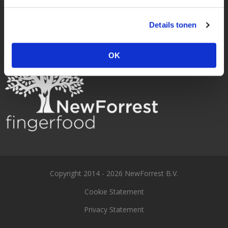
+3188-7676700
Details tonen
info@newforrest.nl
OK
Copyright 2014 - 2026 NewForrest B.V.
Cookie Statement
Privacy Statement