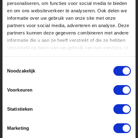
personaliseren, om functies voor social media te bieden
Core Competencies
en om ons websiteverkeer te analyseren. Ook delen we
About NewForrest Fingerfood
informatie over uw gebruik van onze site met onze
partners voor social media, adverteren en analyse. Deze
Inspiration
partners kunnen deze gegevens combineren met andere
informatie die u aan ze heeft verstrekt of die ze hebben
Nacho Cheddar Bites
verzameld op basis van uw gebruik van hun services. U
Apple Tibits
gaat akkoord met onze cookies als u onze website blijft
Halloumi Cubes
gebruiken.
Toestemmingsselectie
Swiss Raclette Bites
Noodzakelijk
Chili Cheese Bites
Voorkeuren
NewForrest Fingerfood B.V.
Watermolenweg 7
Statistieken
3961 NG
Wijk bij Duurstede
Marketing
The Netherlands