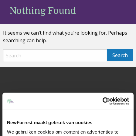
New
Nothing Found
Forrest
Open langua
EN
Ope
logo
men
It seems we can’t find what you’re looking for. Perhaps
searching can help.
Links
QSR Global
General Conditions of Purchase
Innovation
NewForrest maakt gebruik van cookies
Inspiration
We gebruiken cookies om content en advertenties te